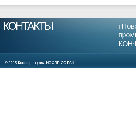
КОНТАКТЫ
г.Нов
пром
КОН
63009
© 2015 Конференц-зал ИЭОПП СО РАН
81; E