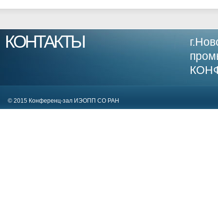
КОНТАКТЫ
г.Нов
пром
КОН
63009
© 2015 Конференц-зал ИЭОПП СО РАН
81; E